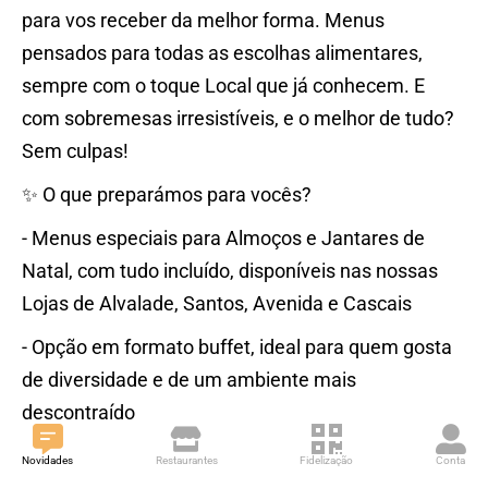
para vos receber da melhor forma. Menus
pensados para todas as escolhas alimentares,
sempre com o toque Local que já conhecem. E
com sobremesas irresistíveis, e o melhor de tudo?
Sem culpas!
✨ O que preparámos para vocês?
- Menus especiais para Almoços e Jantares de
Natal, com tudo incluído, disponíveis nas nossas
Lojas de Alvalade, Santos, Avenida e Cascais
- Opção em formato buffet, ideal para quem gosta
de diversidade e de um ambiente mais
descontraído
- Para Jantares de grandes grupos (mín. 20
Novidades
Restaurantes
Fidelização
Conta