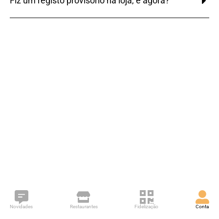
Fiz um registo provisório na loja, e agora?
Novidades
Restaurantes
Fidelização
Conta